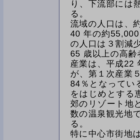
り、下流部には
る。
流域の人口は、約
40 年の約55,
の人口は３割減少
65 歳以上の高
産業は、平成22
が、第１次産業５
84％となってい
をはじめとする
郊のリゾート地と
数の温泉観光地
る。
特に中心市街地