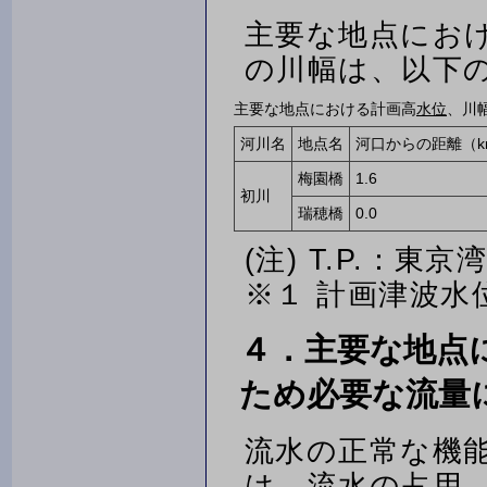
主要な地点にお
の川幅は、以下
主要な地点における計画高
水位
、川
河川名
地点名
河口からの距離（k
梅園橋
1.6
初川
瑞穂橋
0.0
(注) T.P.：東
※１ 計画津波水
４．主要な地点
ため必要な流量
流水の正常な機
は、流水の占用