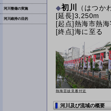
初川
（はつか
河川整備の実施
[延長]3,250m
河川維持の目的
[起点]熱海市熱
[終点]海に至る
熱海芸妓見番付近
河川及び流域の概要