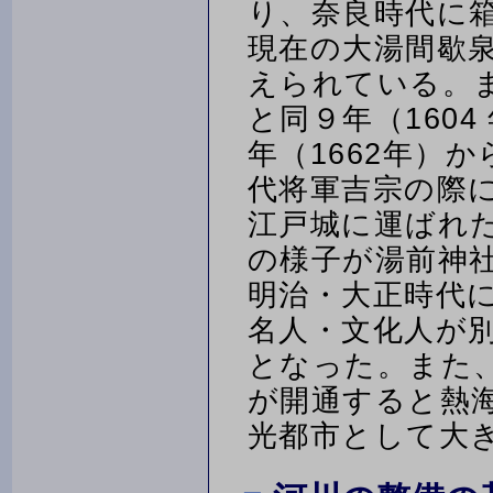
り、奈良時代に
現在の大湯間歇
えられている。ま
と同９年（160
年（1662年）
代将軍吉宗の際に
江戸城に運ばれ
の様子が湯前神
明治・大正時代
名人・文化人が
となった。また
が開通すると熱
光都市として大