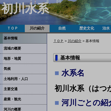
初川水系
ＴＯＰ
川の紹介
自然
歴史文化
治水
基本情報
ＴＯＰ
>
川の紹介
> 基本情報
流域の概要
基本情報
地形・地質
気候
水系名
土地利用・人口
初川水系（はつ
主要交通
産業・観光
河川ごとの紹
河川の概要