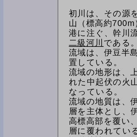
初川は、その源
山（標高約700
港に注ぐ、幹川流路
二級河川
である
流域は、伊豆半
置している。
流域の地形は、
れた中起伏の火
なっている。
流域の地質は、
層を主体とし、
高標高部を覆い
層に覆われてい