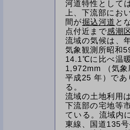
河道特性としては
上、下流部におい
間が
掘込河道
と
点付近まで
感潮
流域の気候は、年
気象観測所昭和5
14.1℃に比べ
1,972mm （
平成25 年）であ
る。
流域の土地利用は
下流部の宅地等市
ている。流域内
東線、国道135