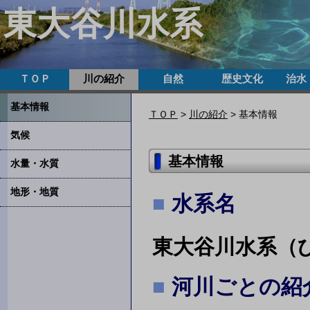
東大谷川水系
ＴＯＰ
川の紹介
自然
歴史文化
治水
基本情報
ＴＯＰ
>
川の紹介
> 基本情報
気候
基本情報
水量・水質
地形・地質
水系名
東大谷川水系（
河川ごとの紹