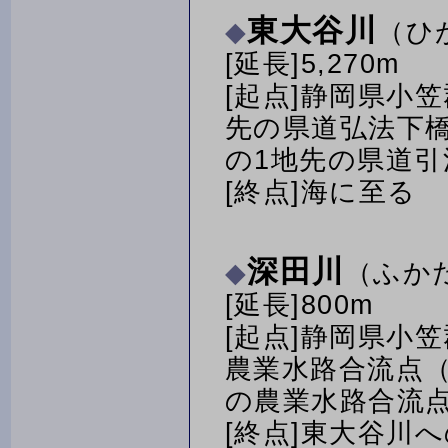
東大谷川
（ひ
[延長]5,270m
[起点]静岡県小笠
先の県道弘法下橋
の1地先の県道引
[終点]海に至る
深田川
（ふか
[延長]800m
[起点]静岡県小
農業水路合流点（
の農業水路合流
[終点]東大谷川