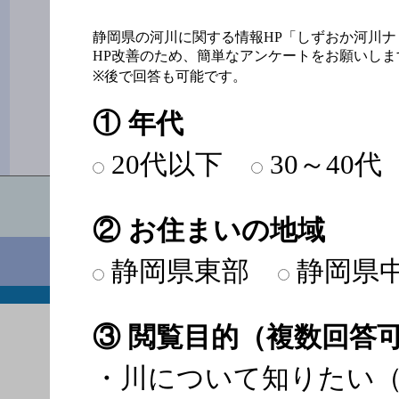
静岡県の河川に関する情報HP「しずおか河川
HP改善のため、簡単なアンケートをお願いしま
※後で回答も可能です。
東大谷川及び竜今
① 年代
20代以下
30～40代
静岡県交
〒420-8
② お住まいの地域
電話番号：054-221-3038 FAX：054
しずお
静岡県東部
静岡県
このサイトについて
著作権・免責事項
個
Copyright Shizu
③ 閲覧目的（複数回答
・川について知りたい