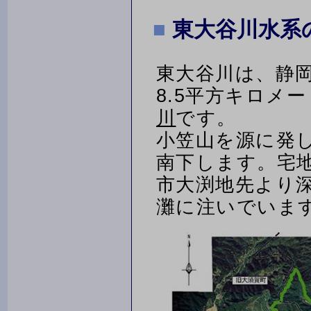
東大谷川水系
東大谷川は、静
8.5平方キロメー
川
です。
小笠山を源に発
南下します。宅
市大渕地先より
灘に注いでいま