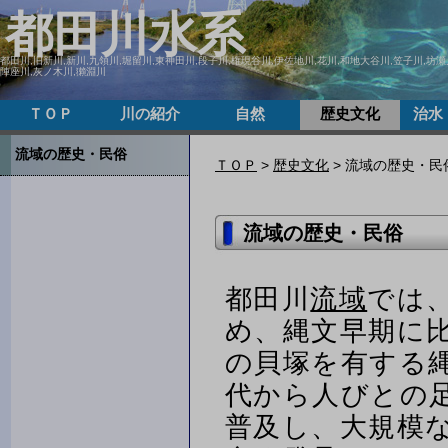
都田川水系
都田川,旧新川,新川,九領川,堀留川,東神田川,段子川,権現谷川,伊佐地川,花川,和地大谷川,笠子川,坊瀬
陣座川,灰ノ木川,獺淵川
ＴＯＰ
川の紹介
自然
歴史文化
治水
流域の歴史・民俗
ＴＯＰ
>
歴史文化
> 流域の歴史・民
流域の歴史・民俗
都田川
流域
では
め、縄文早期に
の貝塚を有する
代から人びとの
普及し、大規模