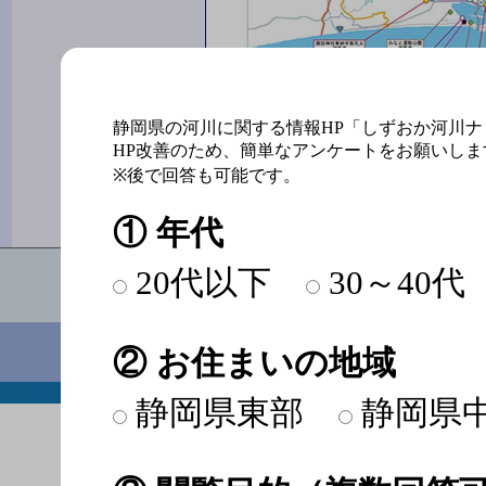
静岡県の河川に関する情報HP「しずおか河川
図1-11 都田
HP改善のため、簡単なアンケートをお願いしま
系河川整備計画
※後で回答も可能です。
① 年代
静岡県交
20代以下
30～40代
〒420-8
電話番号：054-221-3038 FAX：054
しずお
② お住まいの地域
このサイトについて
著作権・免責事項
個
Copyright Shizu
静岡県東部
静岡県